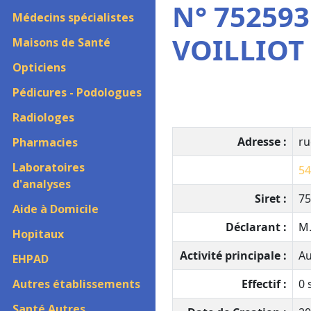
N° 752593
Médecins spécialistes
VOILLIOT
Maisons de Santé
Opticiens
Pédicures - Podologues
Radiologes
Adresse :
ru
Pharmacies
Laboratoires
54
d'analyses
Siret :
75
Aide à Domicile
Déclarant :
M.
Hopitaux
Activité principale :
Au
EHPAD
Autres établissements
Effectif :
0 
Santé Autres