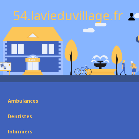
54.lavieduvillage.fr
Ambulances
Dentistes
Infirmiers