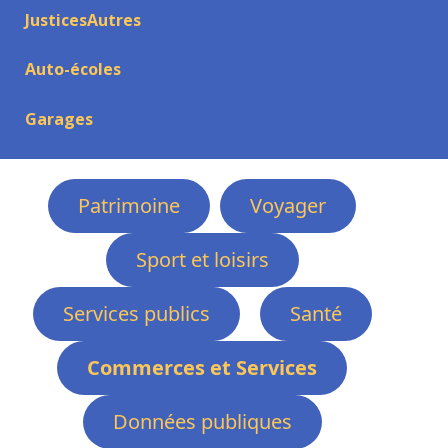
JusticesAutres
Auto-écoles
Garages
Patrimoine
Voyager
Sport et loisirs
Services publics
Santé
Commerces et Services
Données publiques