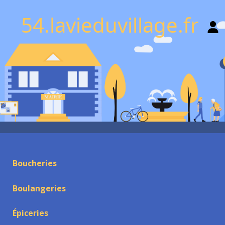
54.lavieduvillage.fr
Boucheries
Boulangeries
Épiceries