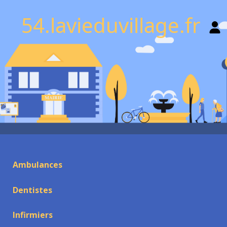
54.lavieduvillage.fr
Ambulances
Dentistes
Infirmiers