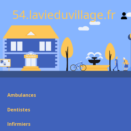
54.lavieduvillage.fr
Ambulances
Dentistes
Infirmiers