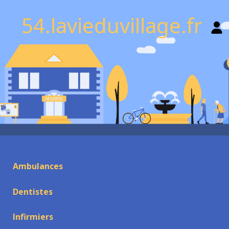
54.lavieduvillage.fr
Ambulances
Dentistes
Infirmiers