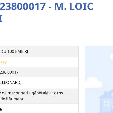
23800017 - M. LOIC
I
 DU 100 EME RI
Lexy
238 00017
C LEONARDI
x de maçonnerie générale et gros
 de bâtiment
é