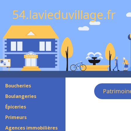
54.lavieduvillage.fr
Boucheries
Patrimoin
Boulangeries
Épiceries
Primeurs
Agences immobilières