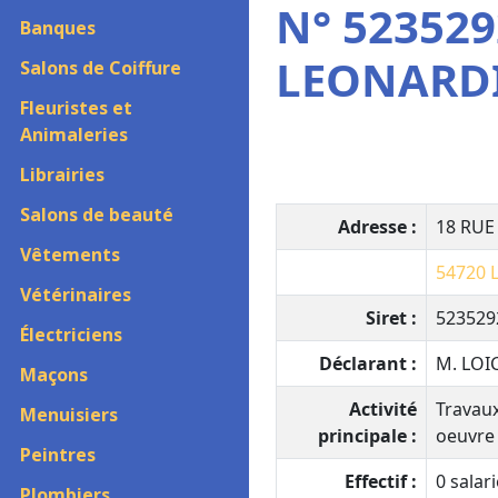
N° 523529
Banques
LEONARD
Salons de Coiffure
Fleuristes et
Animaleries
Librairies
Salons de beauté
Adresse :
18 RUE
Vêtements
54720
Vétérinaires
Siret :
523529
Électriciens
Déclarant :
M. LOI
Maçons
Activité
Travau
Menuisiers
principale :
oeuvre
Peintres
Effectif :
0 salari
Plombiers