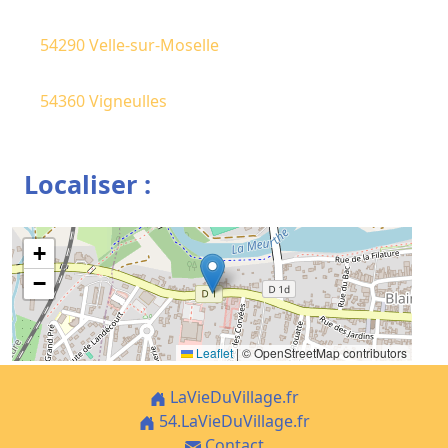
54290 Velle-sur-Moselle
54360 Vigneulles
Localiser :
+
−
Leaflet
|
© OpenStreetMap contributors
LaVieDuVillage.fr
54.LaVieDuVillage.fr
Contact