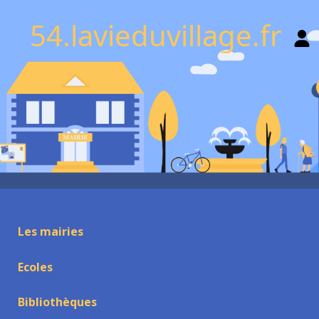
54.lavieduvillage.fr
Les mairies
Ecoles
Bibliothèques