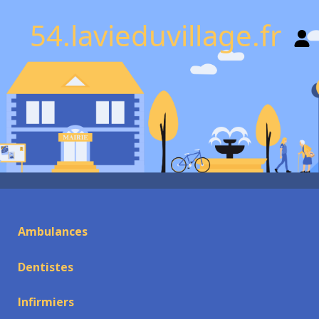
54.lavieduvillage.fr
Ambulances
Dentistes
Infirmiers