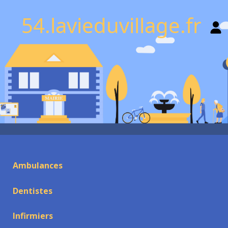
54.lavieduvillage.fr
Ambulances
Dentistes
Infirmiers