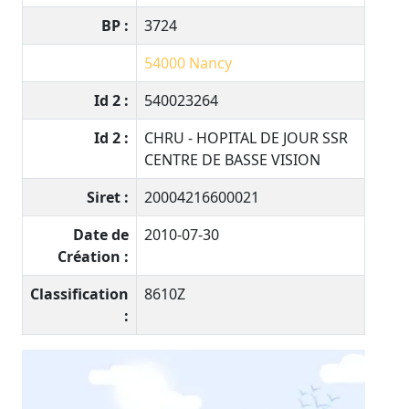
BP :
3724
54000
Nancy
Id 2 :
540023264
Id 2 :
CHRU - HOPITAL DE JOUR SSR
CENTRE DE BASSE VISION
Siret :
20004216600021
Date de
2010-07-30
Création :
Classification
8610Z
: