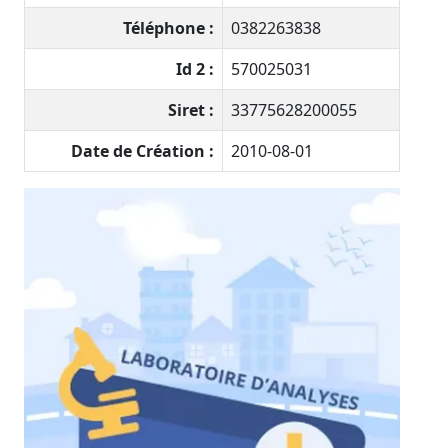
Téléphone :
0382263838
Id 2 :
570025031
Siret :
33775628200055
Date de Création :
2010-08-01