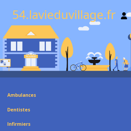
54.lavieduvillage.fr
Ambulances
Dentistes
Infirmiers