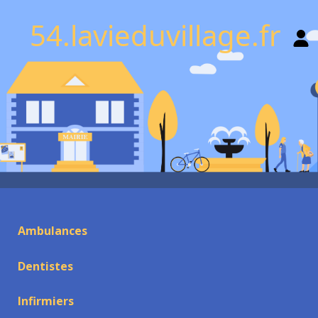
54.lavieduvillage.fr
Ambulances
Dentistes
Infirmiers