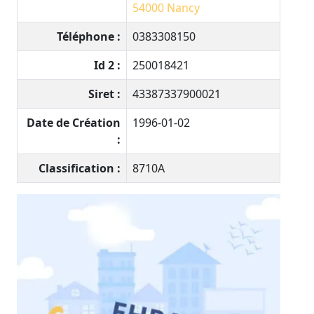
54000
Nancy
Téléphone :
0383308150
Id 2 :
250018421
Siret :
43387337900021
Date de Création
1996-01-02
:
Classification :
8710A