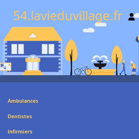
54.lavieduvillage.fr
Ambulances
Dentistes
Infirmiers