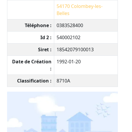
54170
Colombey-les-
Belles
Téléphone :
0383528400
Id 2 :
540002102
Siret :
18542079100013
Date de Création
1992-01-20
:
Classification :
8710A