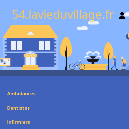
54.lavieduvillage.fr
Ambulances
Dentistes
Infirmiers