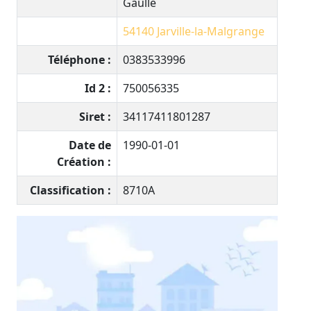
Gaulle
54140
Jarville-la-Malgrange
Téléphone :
0383533996
Id 2 :
750056335
Siret :
34117411801287
Date de
1990-01-01
Création :
Classification :
8710A