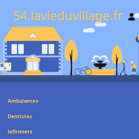
54.lavieduvillage.fr
Ambulances
Dentistes
Infirmiers