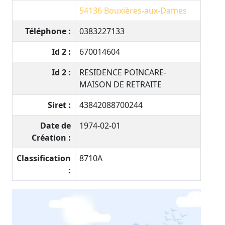
54136
Bouxières-aux-Dames
Téléphone :
0383227133
Id 2 :
670014604
Id 2 :
RESIDENCE POINCARE-
MAISON DE RETRAITE
Siret :
43842088700244
Date de
1974-02-01
Création :
Classification
8710A
: