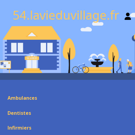
54.lavieduvillage.fr
Ambulances
Dentistes
Infirmiers