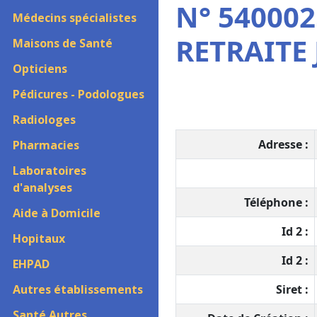
N° 540002
Médecins spécialistes
RETRAITE J
Maisons de Santé
Opticiens
Pédicures - Podologues
Radiologes
Adresse :
Pharmacies
Laboratoires
d'analyses
Téléphone :
Aide à Domicile
Id 2 :
Hopitaux
Id 2 :
EHPAD
Autres établissements
Siret :
Santé Autres