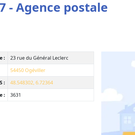
7 - Agence postale
e :
23 rue du Général Leclerc
54450
Ogéviller
 :
48.548302, 6.72364
e :
3631