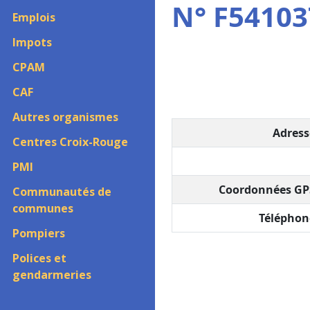
N° F54103
Emplois
Impots
CPAM
CAF
Autres organismes
Adress
Centres Croix-Rouge
PMI
Coordonnées GPS
Communautés de
communes
Téléphon
Pompiers
Polices et
gendarmeries