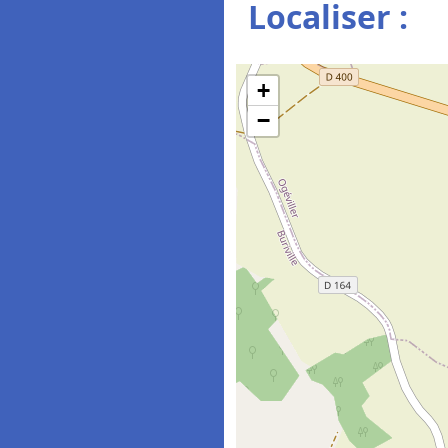
Localiser :
+
−