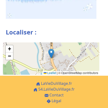
Localiser :
+
−
Leaflet
|
© OpenStreetMap contributors
LaVieDuVillage.fr
54.LaVieDuVillage.fr
Contact
Légal