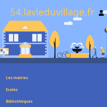
54.lavieduvillage.fr
Les mairies
Ecoles
Bibliothèques