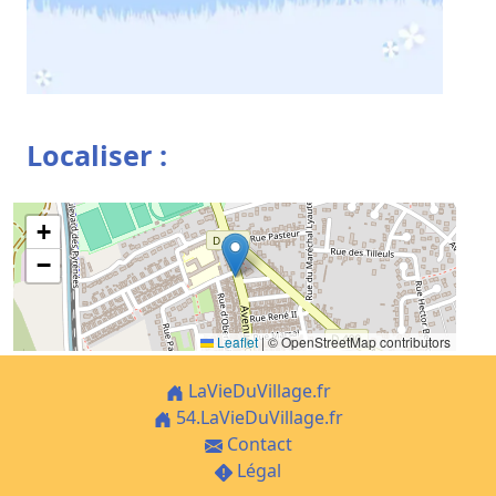
Localiser :
+
−
Leaflet
|
© OpenStreetMap contributors
LaVieDuVillage.fr
54.LaVieDuVillage.fr
Contact
Légal