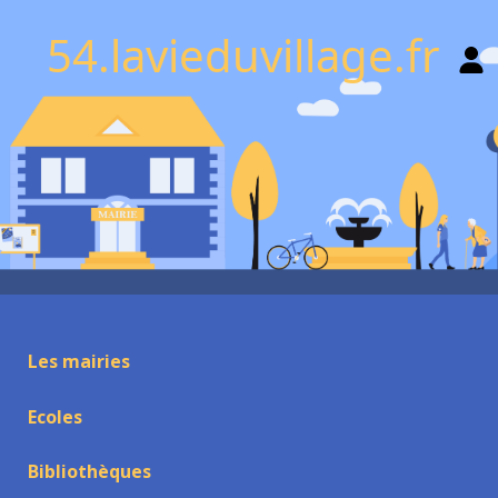
54.lavieduvillage.fr
Les mairies
Ecoles
Bibliothèques