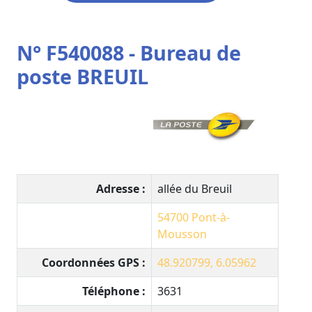
N° F540088 - Bureau de
poste BREUIL
Adresse :
allée du Breuil
54700
Pont-à-
Mousson
Coordonnées GPS :
48.920799, 6.05962
Téléphone :
3631