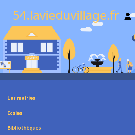
54.lavieduvillage.fr
Les mairies
Ecoles
Bibliothèques