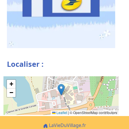
Localiser :
+
−
Leaflet
|
© OpenStreetMap contributors
LaVieDuVillage.fr