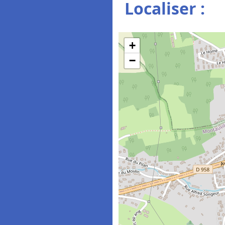
Localiser :
+
−