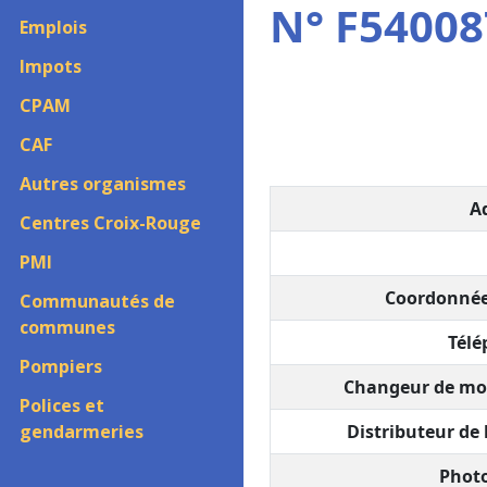
N° F54008
Emplois
Impots
CPAM
CAF
Autres organismes
Ad
Centres Croix-Rouge
PMI
Coordonnée
Communautés de
communes
Télé
Pompiers
Changeur de mo
Polices et
gendarmeries
Distributeur de b
Photo