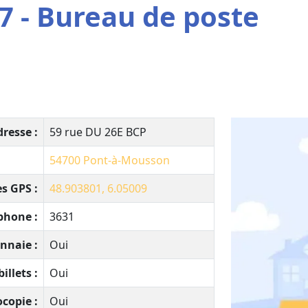
7 - Bureau de poste
resse :
59 rue DU 26E BCP
54700
Pont-à-Mousson
s GPS :
48.903801, 6.05009
phone :
3631
nnaie :
Oui
illets :
Oui
copie :
Oui