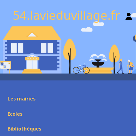
54.lavieduvillage.fr
Les mairies
Ecoles
Bibliothèques