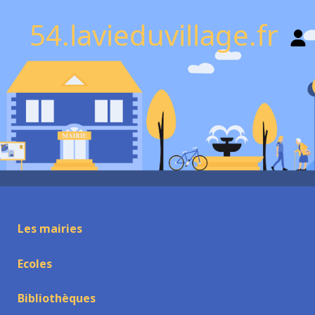
54.lavieduvillage.fr
Les mairies
Ecoles
Bibliothèques