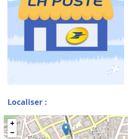
Localiser :
+
−