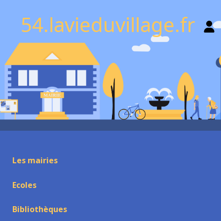
54.lavieduvillage.fr
Les mairies
Ecoles
Bibliothèques