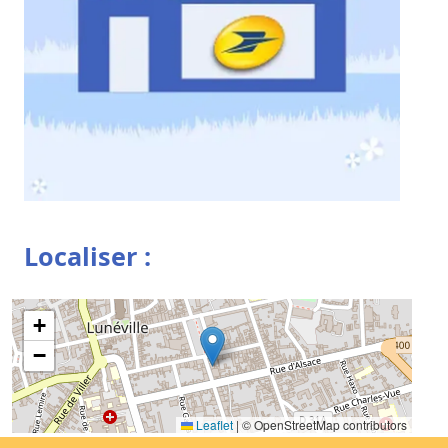
Localiser :
+
−
Leaflet
|
© OpenStreetMap contributors