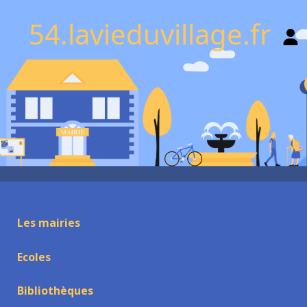
54.lavieduvillage.fr
Les mairies
Ecoles
Bibliothèques