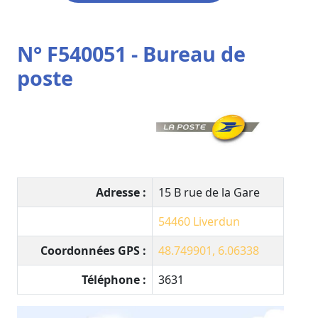
N° F540051 - Bureau de
poste
Adresse :
15 B rue de la Gare
54460
Liverdun
Coordonnées GPS :
48.749901, 6.06338
Téléphone :
3631