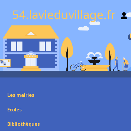
54.lavieduvillage.fr
Les mairies
Ecoles
Bibliothèques