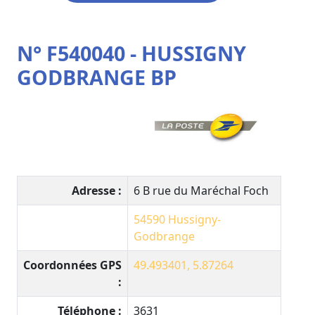
N° F540040 - HUSSIGNY
GODBRANGE BP
Adresse :
6 B rue du Maréchal Foch
54590
Hussigny-
Godbrange
Coordonnées GPS
49.493401, 5.87264
:
Téléphone :
3631