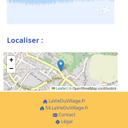
Localiser :
+
−
Leaflet
|
© OpenStreetMap contributors
LaVieDuVillage.fr
54.LaVieDuVillage.fr
Contact
Légal