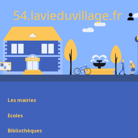
54.lavieduvillage.fr
Les mairies
Ecoles
Bibliothèques