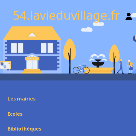
54.lavieduvillage.fr
Les mairies
Ecoles
Bibliothèques