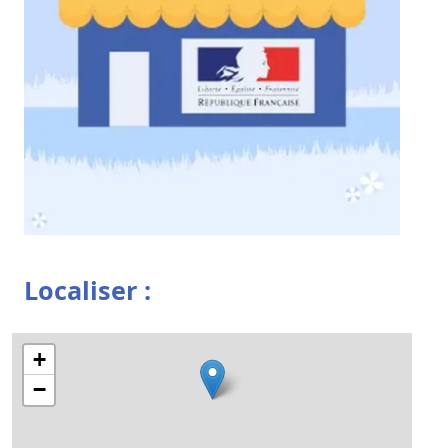
Localiser :
+
−