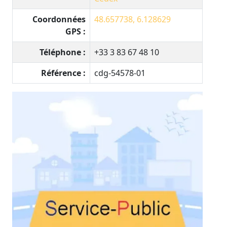
Coordonnées
48.657738, 6.128629
GPS :
Téléphone :
+33 3 83 67 48 10
Référence :
cdg-54578-01