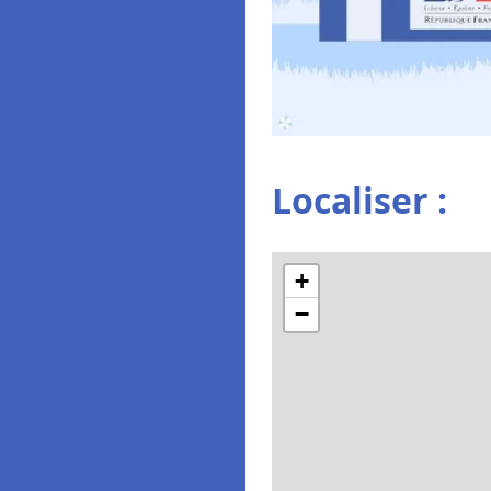
Localiser :
+
−