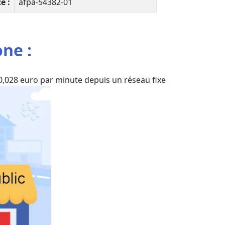
e :
afpa-54382-01
ne :
0,028 euro par minute depuis un réseau fixe