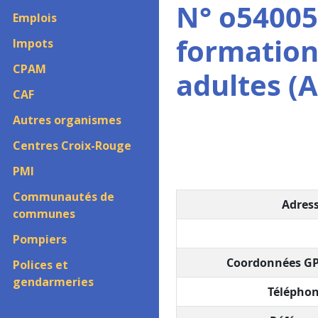
N° o54005
Emplois
formation
Impots
CPAM
adultes (
CAF
Autres organismes
Centres Croix-Rouge
PMI
Communautés de
Adress
communes
Pompiers
Coordonnées GP
Polices et
gendarmeries
Téléphon