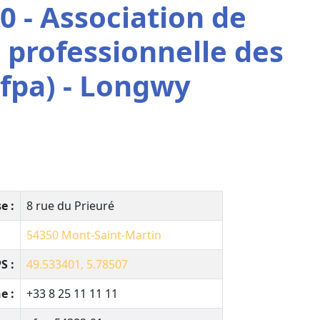
0 - Association de
 professionnelle des
Afpa) - Longwy
e :
8 rue du Prieuré
54350
Mont-Saint-Martin
S :
49.533401, 5.78507
e :
+33 8 25 11 11 11