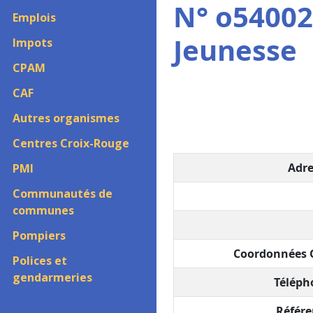
N° o54002
Emplois
Jeunesse
Impots
CPAM
CAF
Autres organismes
Centres Croix-Rouge
Adre
PMI
Communautés de
communes
Pompiers
Coordonnées G
Polices et
gendarmeries
Téléph
Référe