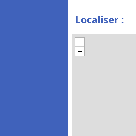
Localiser :
+
−