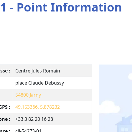
1 - Point Information
sse :
Centre Jules Romain
place Claude Debussy
54800
Jarny
PS :
49.153366, 5.878232
one :
+33 3 82 20 16 28
nce :
cij-54273-01