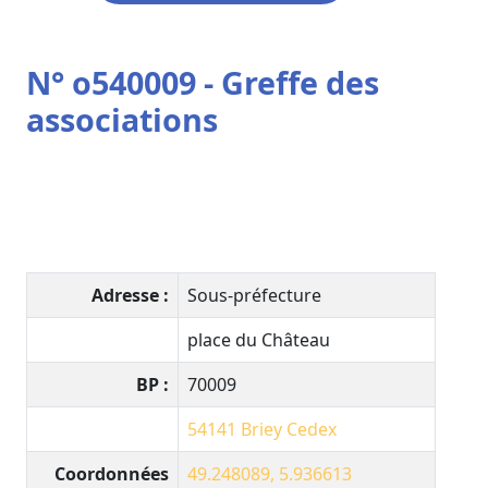
N° o540009 - Greffe des
associations
Adresse :
Sous-préfecture
place du Château
BP :
70009
54141 Briey Cedex
Coordonnées
49.248089, 5.936613