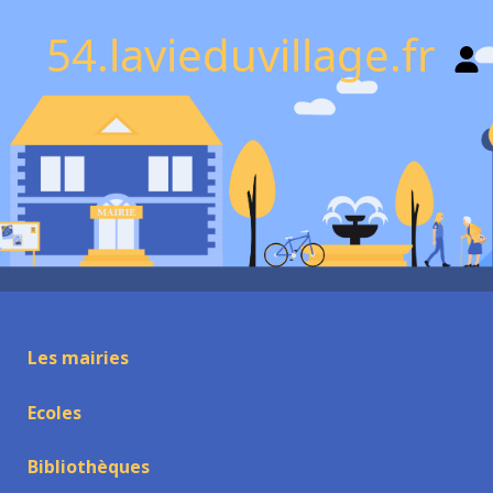
54.lavieduvillage.fr
Les mairies
Ecoles
Bibliothèques