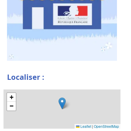
Localiser :
+
−
Leaflet
|
OpenStreetMap