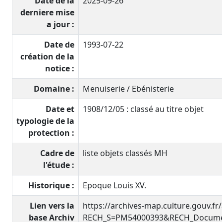
Date de la
2025-09-26
derniere mise
a jour :
Date de
1993-07-22
création de la
notice :
Domaine :
Menuiserie / Ebénisterie
Date et
1908/12/05 : classé au titre objet
typologie de la
protection :
Cadre de
liste objets classés MH
l'étude :
Historique :
Epoque Louis XV.
Lien vers la
https://archives-map.culture.gouv.fr
base Archiv
RECH_S=PM54000393&RECH_Documen