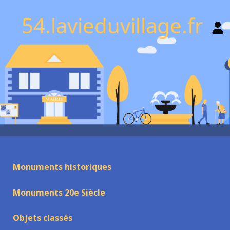
54.lavieduvillage.fr
Monuments historiques
Monuments 20e Siècle
Objets classés