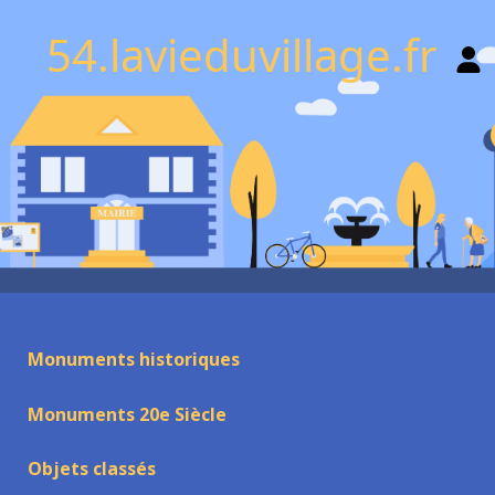
54.lavieduvillage.fr
Monuments historiques
Monuments 20e Siècle
Objets classés