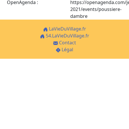
OpenAgenda :
https://openagenda.com/j
2021/events/poussiere-
dambre
LaVieDuVillage.fr
54.LaVieDuVillage.fr
Contact
Légal