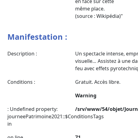
en face sur cette
même place.
(source : Wikipédia)"
Manifestation :
Description :
Un spectacle intense, empr
visuelle… Assistez à une d
feu avec effets pyrotechni
Conditions :
Gratuit. Accès libre.
Warning
: Undefined property:
/srv/www/54/objet/Jour
journeePatrimoine2021::$ConditionsTags
in
on line
71