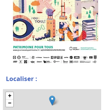
Localiser :
+
−