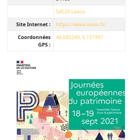
54520
Laxou
Site Internet :
https://www.laxou.fr/
Coordonnées
48.685249, 6.151997
GPS :