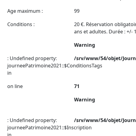
Age maximum :
99
Conditions :
20 €. Réservation obligatoir
ans et adultes. Durée : +/-
Warning
: Undefined property:
/srv/www/54/objet/Jour
journeePatrimoine2021::$ConditionsTags
in
on line
71
Warning
: Undefined property:
/srv/www/54/objet/Jour
journeePatrimoine2021::$Inscription
in