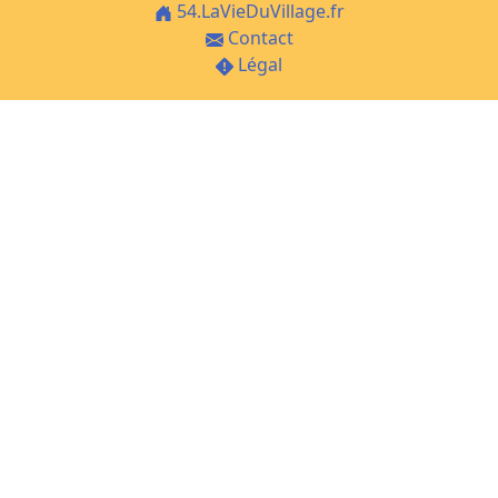
54.LaVieDuVillage.fr
Contact
Légal