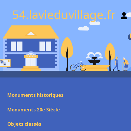
54.lavieduvillage.fr
Monuments historiques
Monuments 20e Siècle
Objets classés