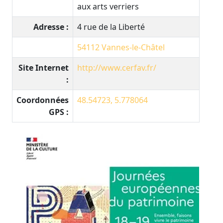
aux arts verriers
Adresse :
4 rue de la Liberté
54112
Vannes-le-Châtel
Site Internet
http://www.cerfav.fr/
:
Coordonnées
48.54723, 5.778064
GPS :