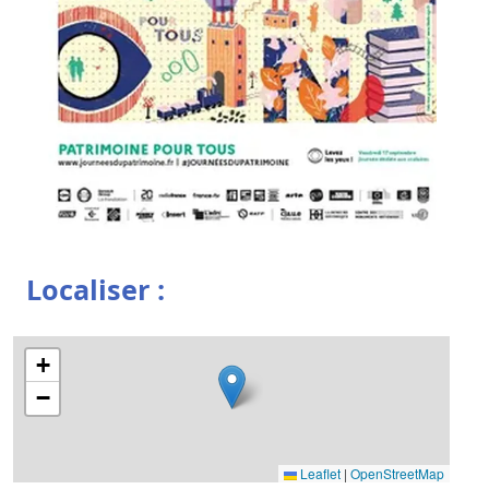
Localiser :
+
−
Leaflet
|
OpenStreetMap