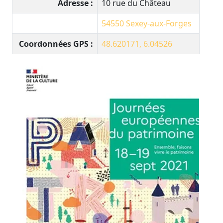
Adresse :
10 rue du Château
54550
Sexey-aux-Forges
Coordonnées GPS :
48.620171, 6.04526