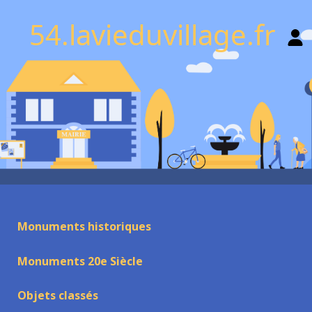
54.lavieduvillage.fr
Monuments historiques
Monuments 20e Siècle
Objets classés