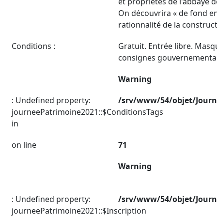
et propriétés de l'abbaye 
On découvrira « de fond en
rationnalité de la construct
Conditions :
Gratuit. Entrée libre. Masq
consignes gouvernemental
Warning
: Undefined property:
/srv/www/54/objet/Jour
journeePatrimoine2021::$ConditionsTags
in
on line
71
Warning
: Undefined property:
/srv/www/54/objet/Jour
journeePatrimoine2021::$Inscription