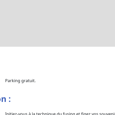
Parking gratuit.
n :
Initiez-vous à la technique du fusing et figez vos souveni