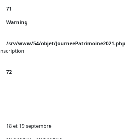
71
Warning
/srv/www/54/objet/JourneePatrimoine2021.php
nscription
72
18 et 19 septembre