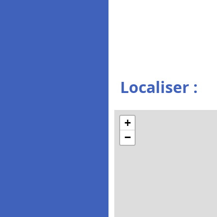
Localiser :
+
−