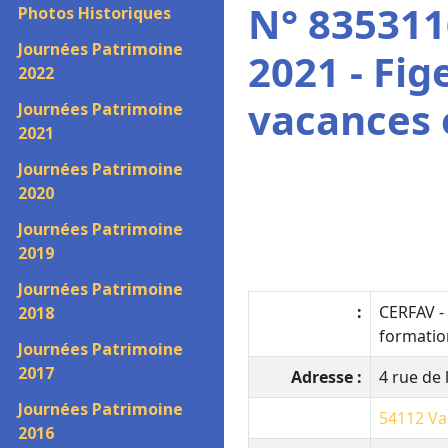
N° 835311
Photos Historiques
Journées Patrimoine
2021 - Fig
2022
vacances 
Journées Patrimoine
2021
Journées Patrimoine
2020
Journées Patrimoine
2019
Journées Patrimoine
:
CERFAV -
2018
formation
Journées Patrimoine
2017
Adresse :
4 rue de 
Journées Patrimoine
54112
Va
2016