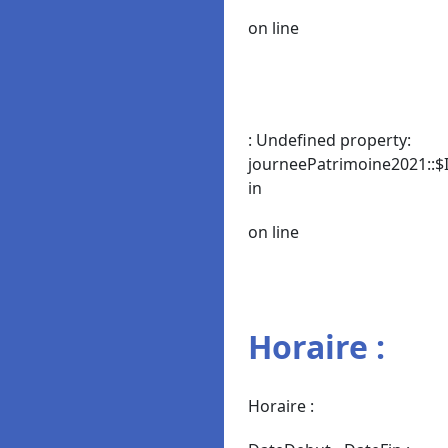
on line
: Undefined property:
journeePatrimoine2021::$I
in
on line
Horaire :
Horaire :