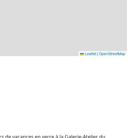
Leaflet
|
OpenStreetMap
rs de vacances en verre à la Galerie-Atelier du