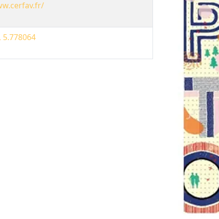
w.cerfav.fr/
, 5.778064