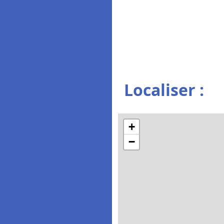
Localiser :
+
−