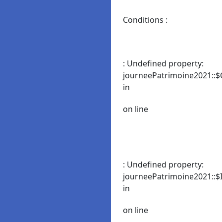
Conditions :
: Undefined property:
journeePatrimoine2021::$
in
on line
: Undefined property:
journeePatrimoine2021::$I
in
on line