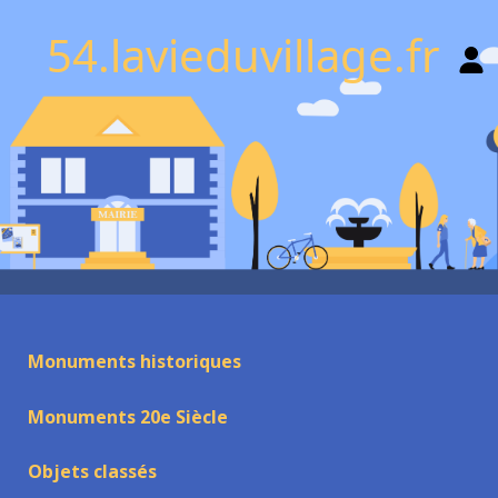
54.lavieduvillage.fr
Monuments historiques
Monuments 20e Siècle
Objets classés