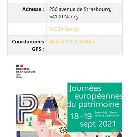
Adresse :
256 avenue de Strasbourg,
54100 Nancy
54000
Nancy
Coordonnées
48.676338, 6.199072
GPS :