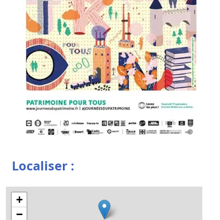
Localiser :
+
−