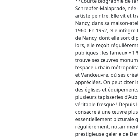
**Courte biographie de l’a
Schrepfer-Malaprade, née 
artiste peintre. Elle vit et 
Nancy, dans sa maison-atel
1960. En 1952, elle intègre 
de Nancy, dont elle sort d
lors, elle reçoit régulièr
publiques : les fameux « 1 
trouve ses œuvres monume
l’espace urbain métropoli
et Vandœuvre, où ses créa
appréciées. On peut citer l
des églises et équipements
plusieurs tapisseries d’A
véritable fresque ! Depuis 
consacre à une œuvre plus
essentiellement picturale 
régulièrement, notamment 
prestigieuse galerie de De