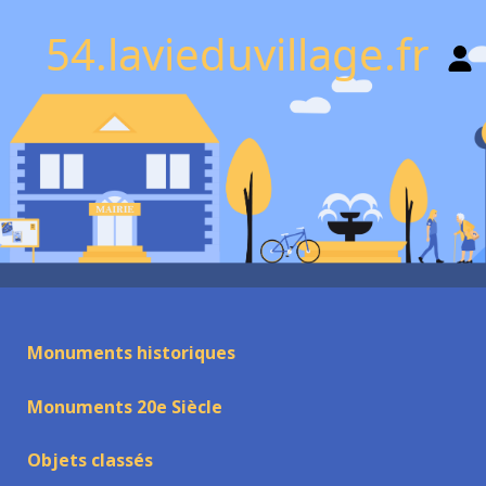
54.lavieduvillage.fr
Monuments historiques
Monuments 20e Siècle
Objets classés