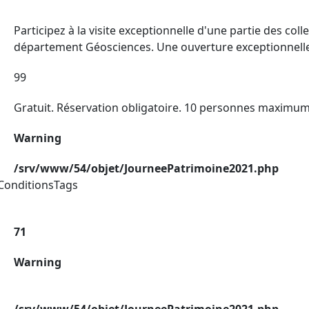
Participez à la visite exceptionnelle d'une partie des c
département Géosciences. Une ouverture exceptionnelle
99
Gratuit. Réservation obligatoire. 10 personnes maximum
Warning
/srv/www/54/objet/JourneePatrimoine2021.php
ConditionsTags
71
Warning
/srv/www/54/objet/JourneePatrimoine2021.php