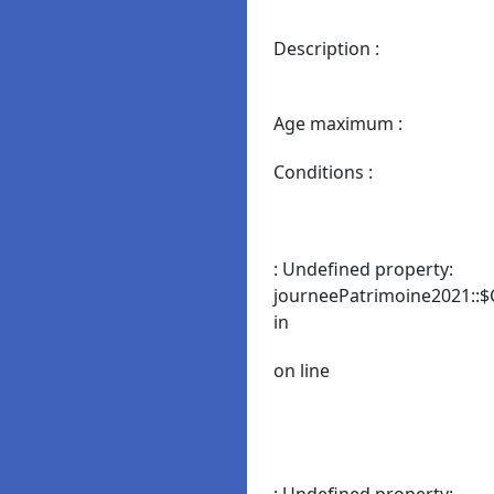
Description :
Age maximum :
Conditions :
: Undefined property:
journeePatrimoine2021::$
in
on line
: Undefined property: