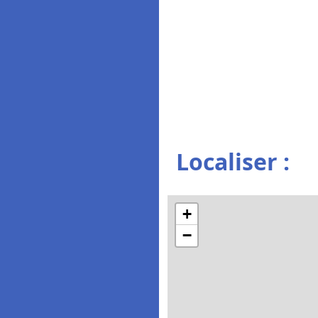
Localiser :
+
−