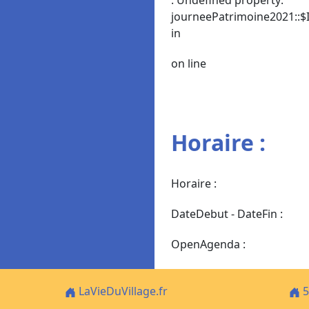
journeePatrimoine2021::$I
in
on line
Horaire :
Horaire :
DateDebut - DateFin :
OpenAgenda :
LaVieDuVillage.fr
5