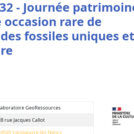
32 - Journée patrimoin
 occasion rare de
des fossiles uniques e
ire
Laboratoire GeoRessources
B rue Jacques Callot
54500
Vandœuvre-lès-Nancy