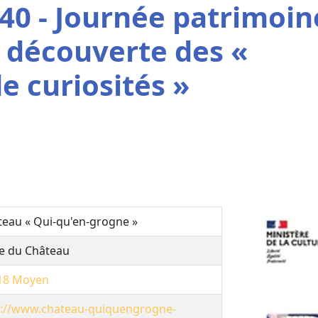
40 - Journée patrimoin
a découverte des «
e curiosités »
teau « Qui-qu'en-grogne »
ue du Château
18
Moyen
p://www.chateau-quiquengrogne-