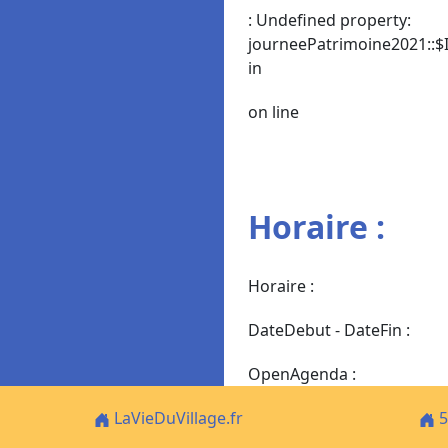
: Undefined property:
journeePatrimoine2021::$I
in
on line
Horaire :
Horaire :
DateDebut - DateFin :
OpenAgenda :
LaVieDuVillage.fr
5