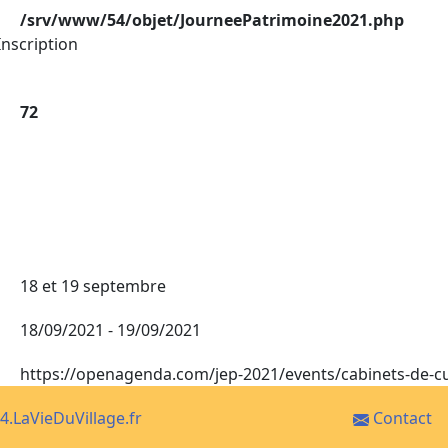
/srv/www/54/objet/JourneePatrimoine2021.php
nscription
72
18 et 19 septembre
18/09/2021 - 19/09/2021
https://openagenda.com/jep-2021/events/cabinets-de-cu
4.LaVieDuVillage.fr
Contact