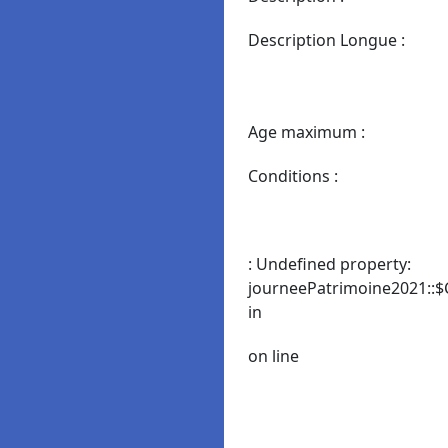
Description Longue :
Age maximum :
Conditions :
: Undefined property:
journeePatrimoine2021::$
in
on line