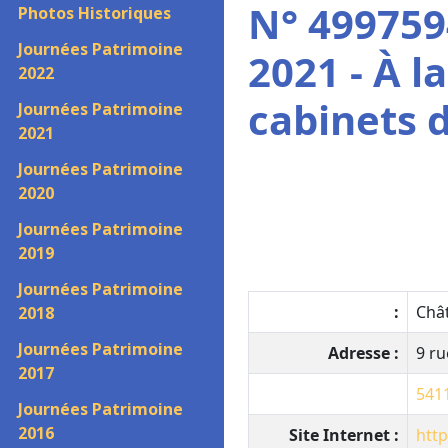
N° 499759
Photos Historiques
Journées Patrimoine
2021 - À l
2022
cabinets d
Journées Patrimoine
2021
Journées Patrimoine
2020
Journées Patrimoine
2019
Journées Patrimoine
:
Châ
2018
Journées Patrimoine
Adresse :
9 r
2017
541
Journées Patrimoine
2016
Site Internet :
htt