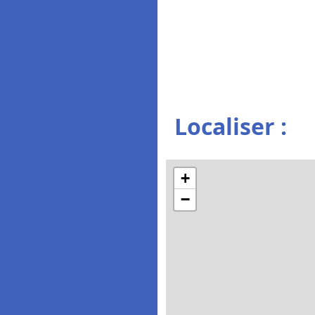
Localiser :
+
−