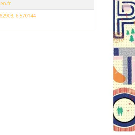
en.fr
82903, 6.570144