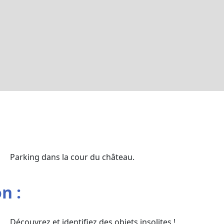
Parking dans la cour du château.
n :
Découvrez et identifiez des objets insolites !