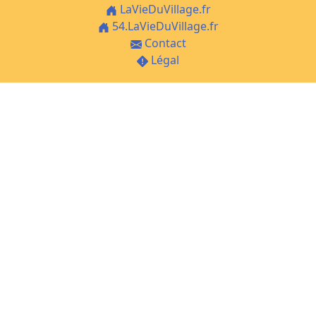
LaVieDuVillage.fr
54.LaVieDuVillage.fr
Contact
Légal