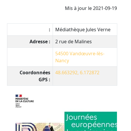
Mis à jour le 2021-09-19
:
Médiathèque Jules Verne
Adresse :
2 rue de Malines
54500
Vandœuvre-lès-
Nancy
Coordonnées
48.663292, 6.172872
GPS :