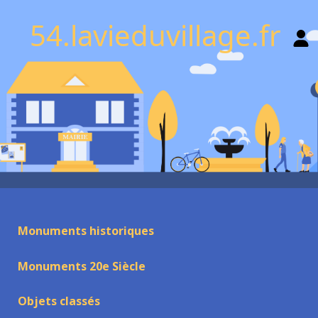
54.lavieduvillage.fr
Monuments historiques
Monuments 20e Siècle
Objets classés