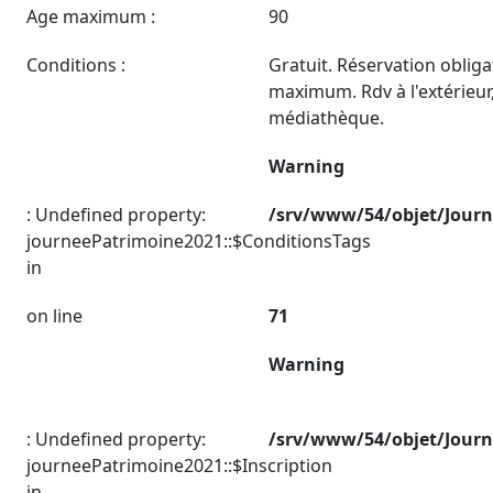
Age maximum :
90
Conditions :
Gratuit. Réservation oblig
maximum. Rdv à l'extérieur,
médiathèque.
Warning
: Undefined property:
/srv/www/54/objet/Jour
journeePatrimoine2021::$ConditionsTags
in
on line
71
Warning
: Undefined property:
/srv/www/54/objet/Jour
journeePatrimoine2021::$Inscription
in