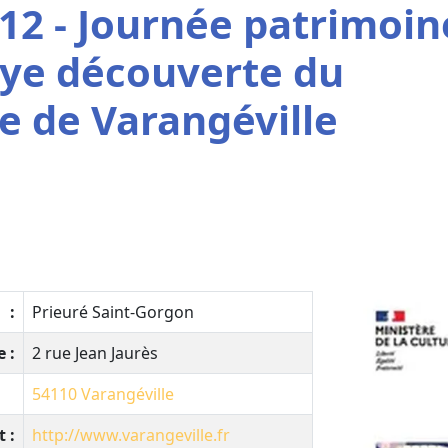
12 - Journée patrimoin
llye découverte du
e de Varangéville
:
Prieuré Saint-Gorgon
 :
2 rue Jean Jaurès
54110
Varangéville
t :
http://www.varangeville.fr