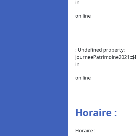
in
on line
: Undefined property:
journeePatrimoine2021::$I
in
on line
Horaire :
Horaire :