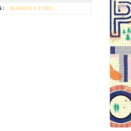
 :
48.634018, 6.310951