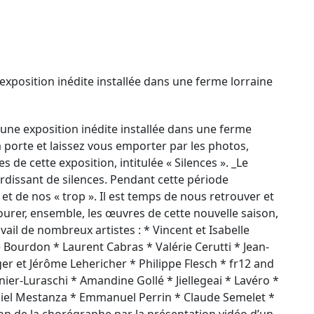
xposition inédite installée dans une ferme lorraine
une exposition inédite installée dans une ferme
la porte et laissez vous emporter par les photos,
s de cette exposition, intitulée « Silences ». _Le
dissant de silences. Pendant cette période
t de nos « trop ». Il est temps de nous retrouver et
rer, ensemble, les œuvres de cette nouvelle saison,
vail de nombreux artistes : * Vincent et Isabelle
e Bourdon * Laurent Cabras * Valérie Cerutti * Jean-
er et Jérôme Lehericher * Philippe Flesch * fr12 and
ier-Luraschi * Amandine Gollé * Jiellegeai * Lavéro *
aniel Mestanza * Emmanuel Perrin * Claude Semelet *
on de la chorégraphe par la présentation vidéo d’un