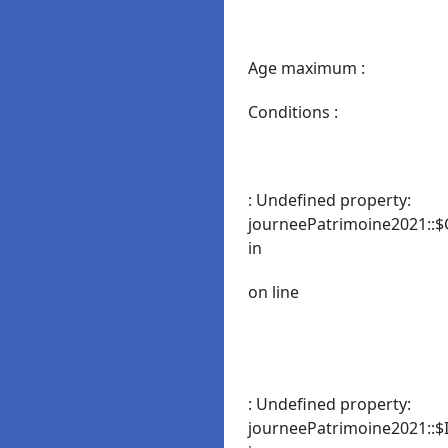
Age maximum :
Conditions :
: Undefined property:
journeePatrimoine2021::$
in
on line
: Undefined property:
journeePatrimoine2021::$I