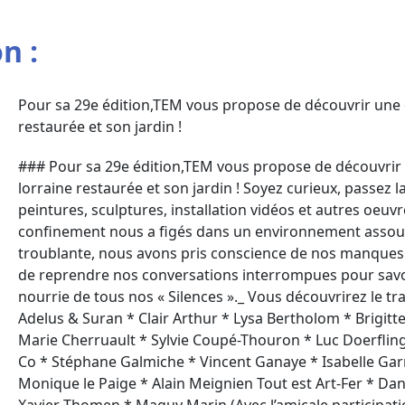
n :
Pour sa 29e édition,TEM vous propose de découvrir une e
restaurée et son jardin !
### Pour sa 29e édition,TEM vous propose de découvrir 
lorraine restaurée et son jardin ! Soyez curieux, passez 
peintures, sculptures, installation vidéos et autres oeuvre
confinement nous a figés dans un environnement assour
troublante, nous avons pris conscience de nos manques e
de reprendre nos conversations interrompues pour savou
nourrie de tous nos « Silences »._ Vous découvrirez le tra
Adelus & Suran * Clair Arthur * Lysa Bertholom * Brigitt
Marie Cherruault * Sylvie Coupé-Thouron * Luc Doerfling
Co * Stéphane Galmiche * Vincent Ganaye * Isabelle Garn
Monique le Paige * Alain Meignien Tout est Art-Fer * D
Xavier Thomen * Maguy Marin (Avec l’amicale participati