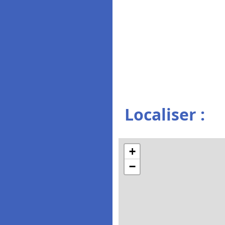
Localiser :
+
−