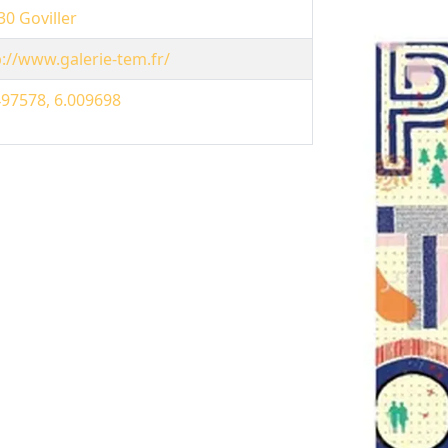
30
Goviller
p://www.galerie-tem.fr/
497578, 6.009698