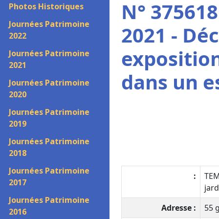
N° 375618
Photos Historiques
Journées Patrimoine
2021 - Dé
2022
expositio
Journées Patrimoine
2021
dans un es
Journées Patrimoine
2020
Journées Patrimoine
2019
Journées Patrimoine
2018
Journées Patrimoine
:
TEM
2017
jard
Journées Patrimoine
Adresse :
55 
2016