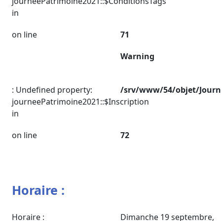
journeePatrimoine2021::$ConditionsTags
in
on line
71
Warning
: Undefined property:
/srv/www/54/objet/Jour
journeePatrimoine2021::$Inscription
in
on line
72
Horaire :
Horaire :
Dimanche 19 septembre,