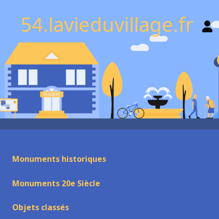
54.lavieduvillage.fr
Monuments historiques
Monuments 20e Siècle
Objets classés