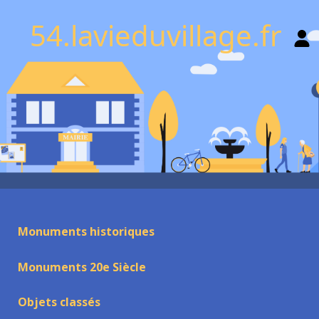
54.lavieduvillage.fr
Monuments historiques
Monuments 20e Siècle
Objets classés