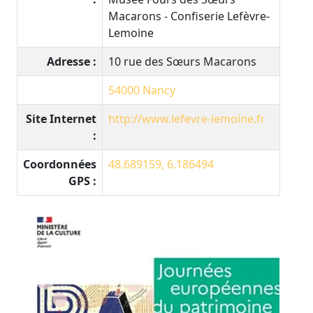
Macarons - Confiserie Lefèvre-
Lemoine
Adresse :
10 rue des Sœurs Macarons
54000
Nancy
Site Internet
http://www.lefevre-lemoine.fr
:
Coordonnées
48.689159, 6.186494
GPS :