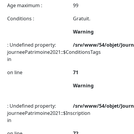
Age maximum :
99
Conditions :
Gratuit.
Warning
: Undefined property:
/srv/www/54/objet/Jour
journeePatrimoine2021::$ConditionsTags
in
on line
71
Warning
: Undefined property:
/srv/www/54/objet/Jour
journeePatrimoine2021::$Inscription
in
on line
72