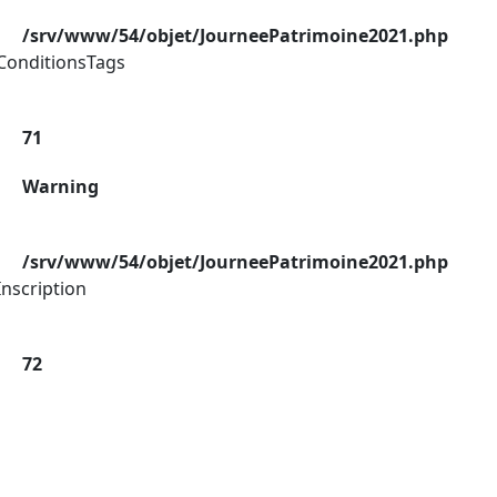
/srv/www/54/objet/JourneePatrimoine2021.php
ConditionsTags
71
Warning
/srv/www/54/objet/JourneePatrimoine2021.php
nscription
72