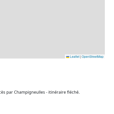
Leaflet
|
OpenStreetMap
ccès par Champigneulles - itinéraire fléché.