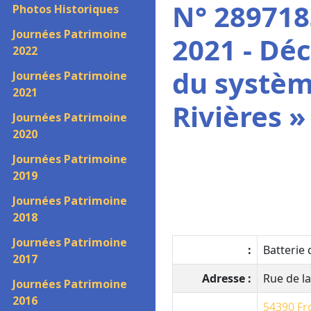
N° 289718
Photos Historiques
Journées Patrimoine
2021 - Dé
2022
du systèm
Journées Patrimoine
2021
Rivières »
Journées Patrimoine
2020
Journées Patrimoine
2019
Journées Patrimoine
2018
Journées Patrimoine
:
Batterie 
2017
Adresse :
Rue de la
Journées Patrimoine
2016
54390
Fr