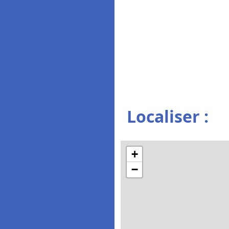
Localiser :
+
−