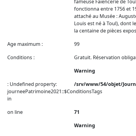
fameuse Faïencerie de Toul
fonctionna entre 1756 et 
attaché au Musée : Auguste
Louis est né à Toul), dont le
la centaine de pièces expo
Age maximum :
99
Conditions :
Gratuit. Réservation obliga
Warning
: Undefined property:
/srv/www/54/objet/Jour
journeePatrimoine2021::$ConditionsTags
in
on line
71
Warning