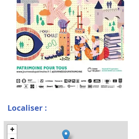
Localiser :
+
−