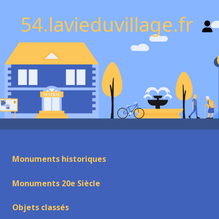
54.lavieduvillage.fr
Monuments historiques
Monuments 20e Siècle
Objets classés