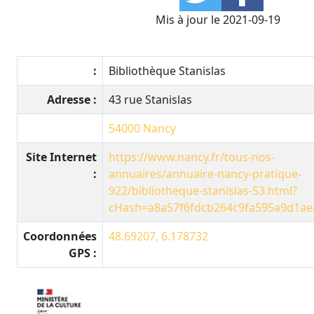
Mis à jour le 2021-09-19
:
Bibliothèque Stanislas
Adresse :
43 rue Stanislas
54000
Nancy
Site Internet
https://www.nancy.fr/tous-nos-
:
annuaires/annuaire-nancy-pratique-
922/bibliotheque-stanislas-53.html?
cHash=a8a57f6fdcb264c9fa595a9d1ae
Coordonnées
48.69207, 6.178732
GPS :