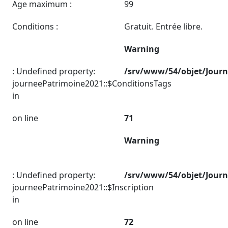
Age maximum :
99
Conditions :
Gratuit. Entrée libre.
Warning
: Undefined property:
/srv/www/54/objet/Jour
journeePatrimoine2021::$ConditionsTags
in
on line
71
Warning
: Undefined property:
/srv/www/54/objet/Jour
journeePatrimoine2021::$Inscription
in
on line
72