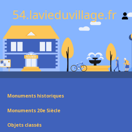
54.lavieduvillage.fr
Monuments historiques
Monuments 20e Siècle
Objets classés